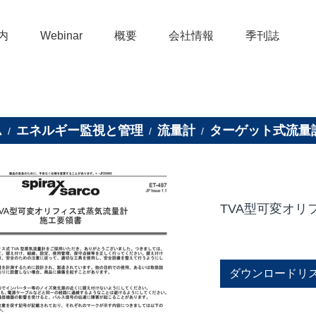
内
Webinar
概要
会社情報
季刊誌
ム
エネルギー監視と管理
流量計
ターゲット式流量
/
/
/
TVA型可変オリ
ダウンロードリ