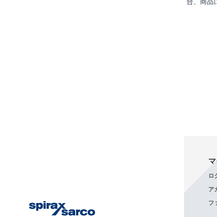
合、商品
マ
ロ
ア
フ